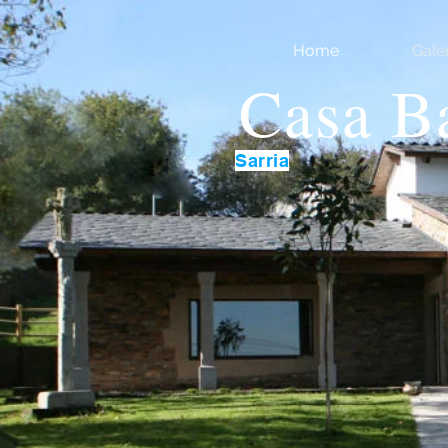
Home
Gale
Casa B
Sarria