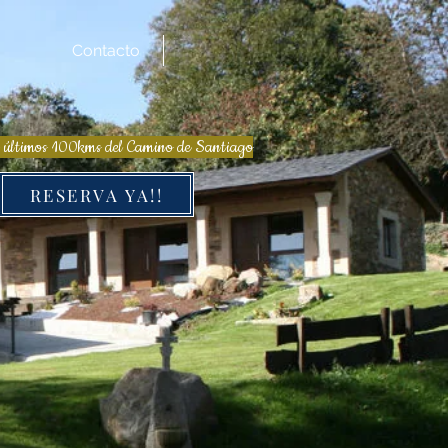
Contacto
s últimos 100kms del Camino de Santiago
RESERVA YA!!